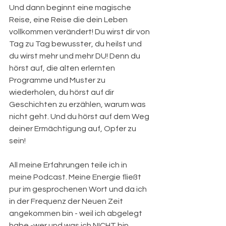
Und dann beginnt eine magische 
Reise, eine Reise die dein Leben 
vollkommen verändert! Du wirst dir von 
Tag zu Tag bewusster, du heilst und 
du wirst mehr und mehr DU! Denn du 
hörst auf, die alten erlernten 
Programme und Muster zu 
wiederholen, du hörst auf dir 
Geschichten zu erzählen, warum was 
nicht geht. Und du hörst auf dem Weg 
deiner Ermächtigung auf, Opfer zu 
sein!
All meine Erfahrungen teile ich in 
meine Podcast. Meine Energie fließt 
pur im gesprochenen Wort und da ich 
in der Frequenz der Neuen Zeit 
angekommen bin - weil ich abgelegt 
habe -wer und was ich NICHT bin, 